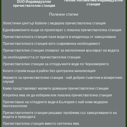
Типове Автоматика Индивидуални
DUO Индивидуални
станции
пречиствателни станции
Полезни статии
Логистичен център Кабиле с модерна пречиствателна станция
Еднофамилните къщи се проектират с локална пречиствателна станция
Пречиствателната станция пази водата в кладенеца от замърсяване
Пречиствателната станция като съвременна необходимост
Пречиствателни станции спомагат за екологичния кръговрат на водата
За необходимостта от пречиствателни станции
Пречиствателни станции за отпадъчните води по Черноморието
Когато строим къща в район без централна канализация
Фирмите за пречиствателни станции - най добрия съветник в конкретния
случай
Какво представляват малките домашни пречиствателни станции
Изгребна яма ли да изберем или локална пречиствателна станция
Пречистване на отпадните води в България с най-нови модерни
биотехнологии
Пречиствателните станции решават проблема със замърсяването на
водата и природата
Пречиствателна станция вместо септична яма