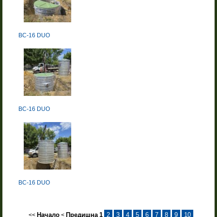
BC-16 DUO
BC-16 DUO
BC-16 DUO
Начало
Предишна
1
2
3
4
5
6
7
8
9
10
<<
<