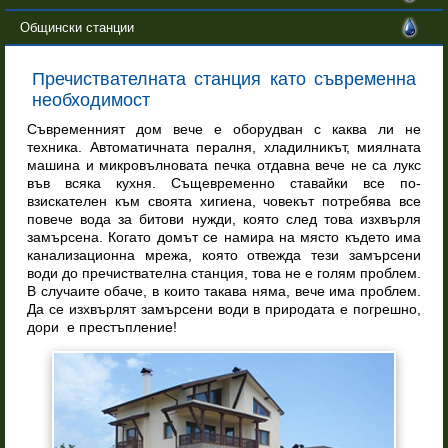
Общински станции
Пречиствателната станция като съвременна
необходимост
Съвременният дом вече е оборудван с каква ли не
техника. Автоматичната пералня, хладилникът, миялната
машина и микровълновата печка отдавна вече не са лукс
във всяка кухня. Същевременно ставайки все по-
взискателен към своята хигиена, човекът потребява все
повече вода за битови нужди, която след това изхвърля
замърсена. Когато домът се намира на място където има
канализационна мрежа, която отвежда тези замърсени
води до пречиствателна станция, това не е голям проблем.
В случаите обаче, в които такава няма, вече има проблем.
Да се изхвърлят замърсени води в природата е погрешно,
дори е престъпление!