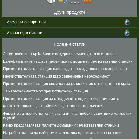
Други продукти
Маслени сепаратори
Мазниноуловители
Полезни статии
Логистичен център Кабиле с модерна пречиствателна станция
Еднофамилните къщи се проектират с локална пречиствателна станция
Пречиствателната станция пази водата в кладенеца от замърсяване
Пречиствателната станция като съвременна необходимост
Пречиствателни станции спомагат за екологичния кръговрат на водата
За необходимостта от пречиствателни станции
Пречиствателни станции за отпадъчните води по Черноморието
Когато строим къща в район без централна канализация
Фирмите за пречиствателни станции - най добрия съветник в конкретния
случай
Какво представляват малките домашни пречиствателни станции
Изгребна яма ли да изберем или локална пречиствателна станция