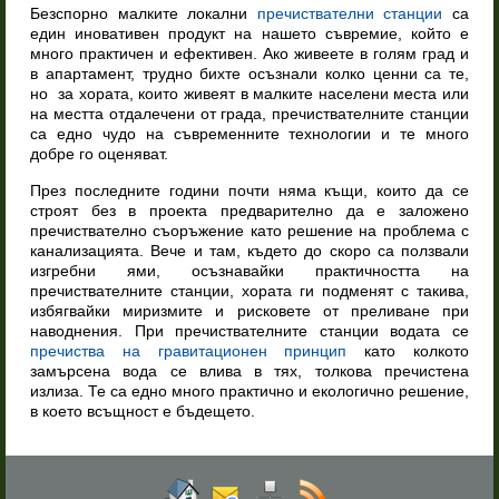
Безспорно малките локални
пречиствателни станции
са
един иновативен продукт на нашето съвремие, който е
много практичен и ефективен. Ако живеете в голям град и
в апартамент, трудно бихте осъзнали колко ценни са те,
но за хората, които живеят в малките населени места или
на местта отдалечени от града, пречиствателните станции
са едно чудо на съвременните технологии и те много
добре го оценяват.
През последните години почти няма къщи, които да се
строят без в проекта предварително да е заложено
пречиствателно съоръжение като решение на проблема с
канализацията. Вече и там, където до скоро са ползвали
изгребни ями, осъзнавайки практичността на
пречиствателните станции, хората ги подменят с такива,
избягвайки миризмите и рисковете от преливане при
наводнения. При пречиствателните станции водата се
пречиства на гравитационен принцип
като колкото
замърсена вода се влива в тях, толкова пречистена
излиза. Те са едно много практично и екологично решение,
в което всъщност е бъдещето.