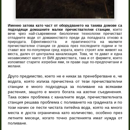
Именно затова като част от оборудването на такива домове са
подходящи домашните малки пречиствателни станции
, които
вече чрез най-съвременни биологични технологии пречистват
отпадните води от домакинството преди да попадната отново в
природата. Ефективността и практичността на малките
пречиствателни станции се доказа през последните години и те
стават все по-популярни сред хората, които строят или живеят на
места, далеч от централна канализация. Това, че те дават и една
независимост както от ВИК дружествата, така и от фирмите, които
изпомпват старите изгребни ями, ги прави още по-предпочитани и
желани.
Друго предимство, което не е никак за пренебрегване е, че
водата, която излиза пречистена от тези пречиствателни
станции е много подходяща за поливане на всякакви
растения, защото е много богата на азотни съединения.
Така освен проблема с каналните води, пречиствателната
станция решава проблема с поливането на градината и по
този начин се пести чистата питейна вода, която на много
места е доста ограничена като количество, особено през
летните месеци, когато точно растенията имат нужда от
поливане.