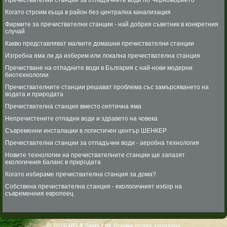
Пречиствателни станции за отпадъчните води по Черноморието
Когато строим къща в район без централна канализация
Фирмите за пречиствателни станции - най добрия съветник в конкретния
случай
Какво представляват малките домашни пречиствателни станции
Изгребна яма ли да изберем или локална пречиствателна станция
Пречистване на отпадните води в България с най-нови модерни
биотехнологии
Пречиствателните станции решават проблема със замърсяването на
водата и природата
Пречиствателна станция вместо септична яма
Непречистените отпадни води и здравето на човека
Съвременни инсталации в логистичен център ШЕНКЕР
Пречиствателни станции за отпадъчни води - аеробна технология
Новите технологии на пречиствателните станции ще запазят
екологичния баланс в природата
Когато избираме пречиствателна станция за дома?
Собствена пречиствателна станция - екологичният избор на
съвременния европеец
© 2026
HG & Sons Ltd.
Всички права запазени