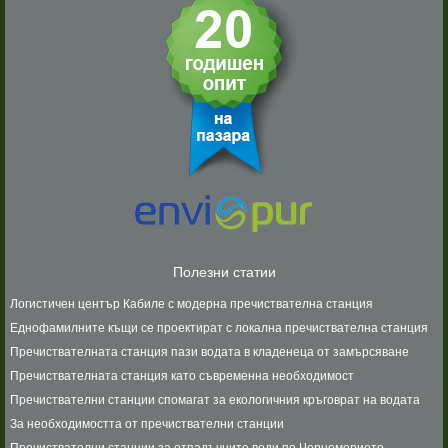
Полезни статии
Логистичен център Кабиле с модерна пречиствателна станция
Еднофамилните къщи се проектират с локална пречиствателна станция
Пречиствателната станция пази водата в кладенеца от замърсяване
Пречиствателната станция като съвременна необходимост
Пречиствателни станции спомагат за екологичния кръговрат на водата
За необходимостта от пречиствателни станции