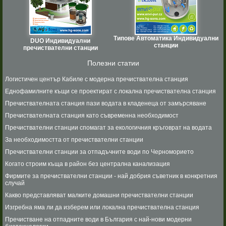
Типове Автоматика Индивидуални
DUO Индивидуални
станции
пречиствателни станции
Полезни статии
Логистичен център Кабиле с модерна пречиствателна станция
Еднофамилните къщи се проектират с локална пречиствателна станция
Пречиствателната станция пази водата в кладенеца от замърсяване
Пречиствателната станция като съвременна необходимост
Пречиствателни станции спомагат за екологичния кръговрат на водата
За необходимостта от пречиствателни станции
Пречиствателни станции за отпадъчните води по Черноморието
Когато строим къща в район без централна канализация
Фирмите за пречиствателни станции - най добрия съветник в конкретния
случай
Какво представляват малките домашни пречиствателни станции
Изгребна яма ли да изберем или локална пречиствателна станция
Пречистване на отпадните води в България с най-нови модерни