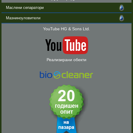
Маслени сепаратори
Мазниноуловители
YouTube HG & Sons Ltd.
Реализирани обекти