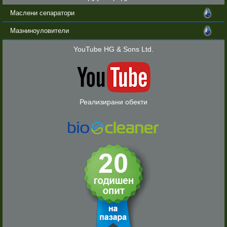
Маслени сепаратори
Мазниноуловители
YouTube HG & Sons Ltd.
Реализирани обекти