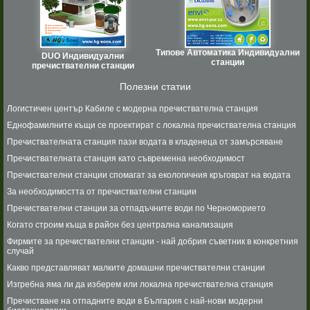
Типове Автоматика Индивидуални
DUO Индивидуални
станции
пречиствателни станции
Полезни статии
Логистичен център Кабиле с модерна пречиствателна станция
Еднофамилните къщи се проектират с локална пречиствателна станция
Пречиствателната станция пази водата в кладенеца от замърсяване
Пречиствателната станция като съвременна необходимост
Пречиствателни станции спомагат за екологичния кръговрат на водата
За необходимостта от пречиствателни станции
Пречиствателни станции за отпадъчните води по Черноморието
Когато строим къща в район без централна канализация
Фирмите за пречиствателни станции - най добрия съветник в конкретния
случай
Какво представляват малките домашни пречиствателни станции
Изгребна яма ли да изберем или локална пречиствателна станция
Пречистване на отпадните води в България с най-нови модерни