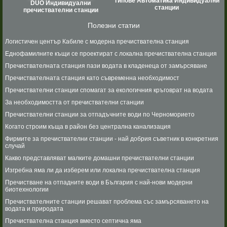
Типове Автоматика Индивидуални
DUO Индивидуални
станции
пречиствателни станции
Полезни статии
Логистичен център Кабиле с модерна пречиствателна станция
Еднофамилните къщи се проектират с локална пречиствателна станция
Пречиствателната станция пази водата в кладенеца от замърсяване
Пречиствателната станция като съвременна необходимост
Пречиствателни станции спомагат за екологичния кръговрат на водата
За необходимостта от пречиствателни станции
Пречиствателни станции за отпадъчните води по Черноморието
Когато строим къща в район без централна канализация
Фирмите за пречиствателни станции - най добрия съветник в конкретния
случай
Какво представляват малките домашни пречиствателни станции
Изгребна яма ли да изберем или локална пречиствателна станция
Пречистване на отпадните води в България с най-нови модерни
биотехнологии
Пречиствателните станции решават проблема със замърсяването на
водата и природата
Пречиствателна станция вместо септична яма