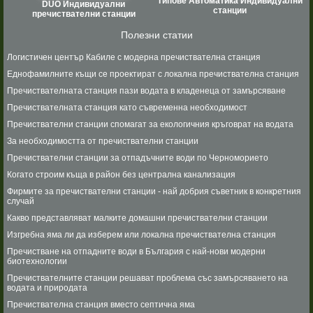
Типове Автоматика Индивидуални
DUO Индивидуални
станции
пречиствателни станции
Полезни статии
Логистичен център Кабиле с модерна пречиствателна станция
Еднофамилните къщи се проектират с локална пречиствателна станция
Пречиствателната станция пази водата в кладенеца от замърсяване
Пречиствателната станция като съвременна необходимост
Пречиствателни станции спомагат за екологичния кръговрат на водата
За необходимостта от пречиствателни станции
Пречиствателни станции за отпадъчните води по Черноморието
Когато строим къща в район без централна канализация
Фирмите за пречиствателни станции - най добрия съветник в конкретния
случай
Какво представляват малките домашни пречиствателни станции
Изгребна яма ли да изберем или локална пречиствателна станция
Пречистване на отпадните води в България с най-нови модерни
биотехнологии
Пречиствателните станции решават проблема със замърсяването на
водата и природата
Пречиствателна станция вместо септична яма