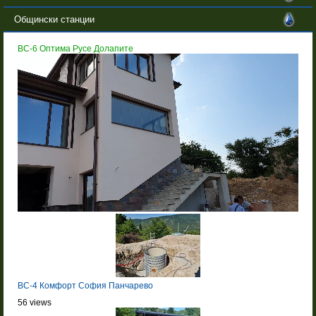
Общински станции
BC-6 Оптима Русе Долапите
BC-4 Комфорт София Панчарево
56 views