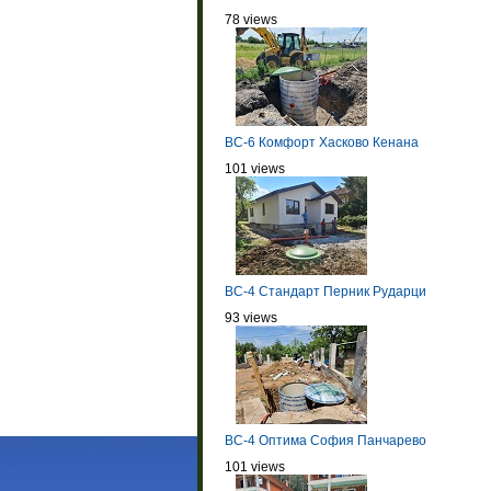
78 views
BC-6 Комфорт Хасково Кенана
101 views
BC-4 Стандарт Перник Рударци
93 views
BC-4 Оптима София Панчарево
101 views