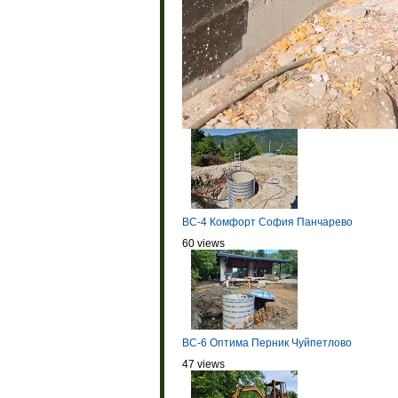
BC-4 Комфорт София Панчарево
60 views
BC-6 Оптима Перник Чуйпетлово
47 views