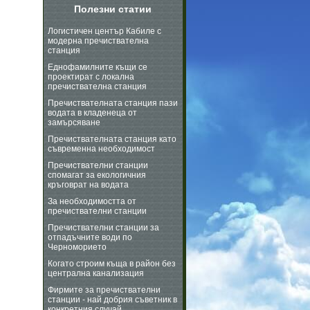
Полезни статии
Логистичен център Кабиле с
модерна пречиствателна
станция
Еднофамилните къщи се
проектират с локална
пречиствателна станция
Пречиствателната станция пази
водата в кладенеца от
замърсяване
Пречиствателната станция като
съвременна необходимост
Пречиствателни станции
спомагат за екологичния
кръговрат на водата
За необходимостта от
пречиствателни станции
Пречиствателни станции за
отпадъчните води по
Черноморието
Когато строим къща в район без
централна канализация
Фирмите за пречиствателни
станции - най добрия съветник в
конкретния случай