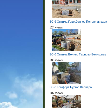
BC-6 Оптима Гоце Делчев Попови ливади
124 views
BC-6 Оптима Велико Търново Беляковец
108 views
BC-6 Комфорт Бургас Варвара
107 views