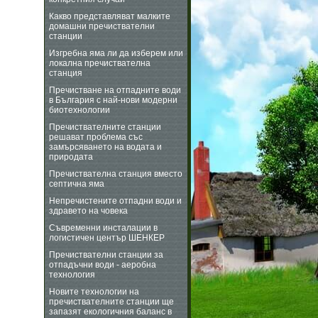
Какво представляват малките
домашни пречиствателни
станции
Изгребна яма ли да изберем или
локална пречиствателна
станция
Пречистване на отпадните води
в България с най-нови модерни
биотехнологии
Пречиствателните станции
решават проблема със
замърсяването на водата и
природата
Пречиствателна станция вместо
септична яма
Непречистените отпадни води и
здравето на човека
Съвременни инсталации в
логистичен център ШЕНКЕР
Пречиствателни станции за
отпадъчни води - аеробна
технология
Новите технологии на
пречиствателните станции ще
запазят екологичния баланс в