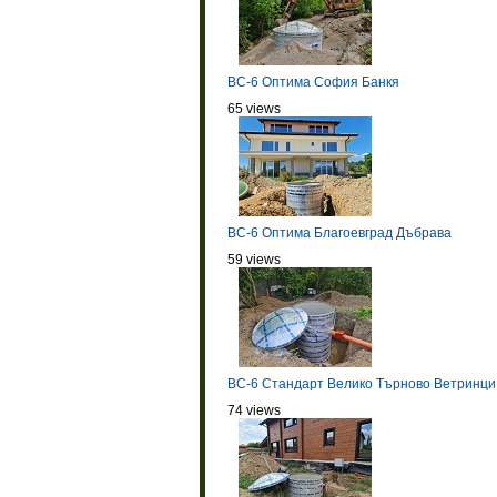
BC-6 Оптима София Банкя
65 views
BC-6 Оптима Благоевград Дъбрава
59 views
BC-6 Стандарт Велико Търново Ветринци
74 views