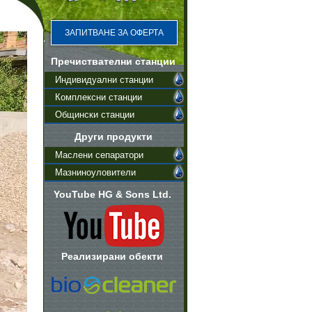
ЗАПИТВАНЕ ЗА ОФЕРТА
Пречиствателни станции
Индивидуални станции
Комплексни станции
Общински станции
Други продукти
Маслени сепаратори
Мазниноуловители
YouTube HG & Sons Ltd.
Реализирани обекти