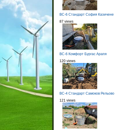
BC-6 Стандарт София Казичене
87 views
BC-6 Комфорт Бургас Арапя
120 views
BC-4 Стандарт Самоков Рельово
121 views