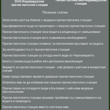
Типове Автоматика Индивидуални
DUO Индивидуални
станции
пречиствателни станции
Полезни статии
Логистичен център Кабиле с модерна пречиствателна станция
Еднофамилните къщи се проектират с локална пречиствателна станция
Пречиствателната станция пази водата в кладенеца от замърсяване
Пречиствателната станция като съвременна необходимост
Пречиствателни станции спомагат за екологичния кръговрат на водата
За необходимостта от пречиствателни станции
Пречиствателни станции за отпадъчните води по Черноморието
Когато строим къща в район без централна канализация
Фирмите за пречиствателни станции - най добрия съветник в конкретния
случай
Какво представляват малките домашни пречиствателни станции
Изгребна яма ли да изберем или локална пречиствателна станция
Пречистване на отпадните води в България с най-нови модерни
биотехнологии
Пречиствателните станции решават проблема със замърсяването на
водата и природата
Пречиствателна станция вместо септична яма