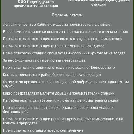
Типове Автоматика Индивидуални
DUO Индивидуални
станции
пречиствателни станции
Полезни статии
Логистичен център Кабиле с модерна пречиствателна станция
Еднофамилните къщи се проектират с локална пречиствателна станция
Пречиствателната станция пази водата в кладенеца от замърсяване
Пречиствателната станция като съвременна необходимост
Пречиствателни станции спомагат за екологичния кръговрат на водата
За необходимостта от пречиствателни станции
Пречиствателни станции за отпадъчните води по Черноморието
Когато строим къща в район без централна канализация
Фирмите за пречиствателни станции - най добрия съветник в конкретния
случай
Какво представляват малките домашни пречиствателни станции
Изгребна яма ли да изберем или локална пречиствателна станция
Пречистване на отпадните води в България с най-нови модерни
биотехнологии
Пречиствателните станции решават проблема със замърсяването на
водата и природата
Пречиствателна станция вместо септична яма