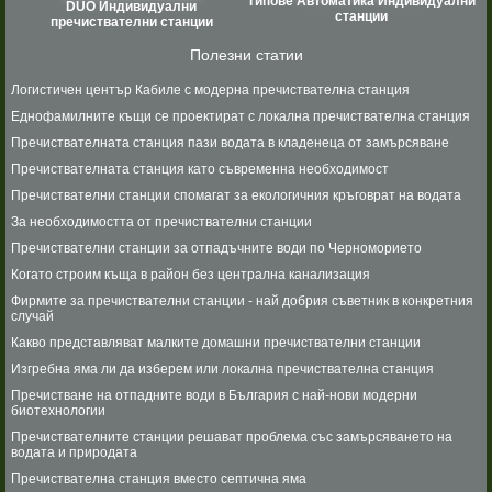
Типове Автоматика Индивидуални
DUO Индивидуални
станции
пречиствателни станции
Полезни статии
Логистичен център Кабиле с модерна пречиствателна станция
Еднофамилните къщи се проектират с локална пречиствателна станция
Пречиствателната станция пази водата в кладенеца от замърсяване
Пречиствателната станция като съвременна необходимост
Пречиствателни станции спомагат за екологичния кръговрат на водата
За необходимостта от пречиствателни станции
Пречиствателни станции за отпадъчните води по Черноморието
Когато строим къща в район без централна канализация
Фирмите за пречиствателни станции - най добрия съветник в конкретния
случай
Какво представляват малките домашни пречиствателни станции
Изгребна яма ли да изберем или локална пречиствателна станция
Пречистване на отпадните води в България с най-нови модерни
биотехнологии
Пречиствателните станции решават проблема със замърсяването на
водата и природата
Пречиствателна станция вместо септична яма