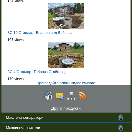
142 views
BC-10 Стандарт Благоевград Дъбрава
107 views
BC-4 Стандарт Габрово Стойковци
170 views
Прегледайте всички видео клипове
Други продукти
Маслени сепаратори
Мазниноуловители