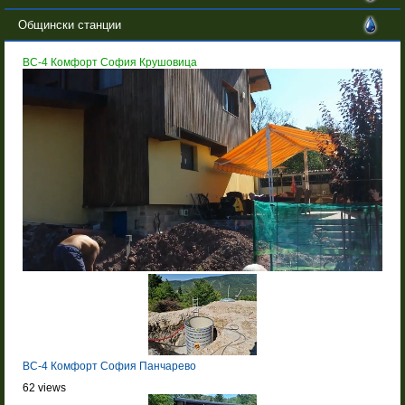
Общински станции
BC-4 Комфорт София Крушовица
BC-4 Комфорт София Панчарево
62 views