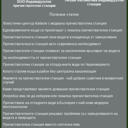
Типове Автоматика Индивидуални
DUO Индивидуални
станции
пречиствателни станции
Полезни статии
Логистичен център Кабиле с модерна пречиствателна станция
Еднофамилните къщи се проектират с локална пречиствателна станция
Пречиствателната станция пази водата в кладенеца от замърсяване
Пречиствателната станция като съвременна необходимост
Пречиствателни станции спомагат за екологичния кръговрат на водата
За необходимостта от пречиствателни станции
Пречиствателни станции за отпадъчните води по Черноморието
Когато строим къща в район без централна канализация
Фирмите за пречиствателни станции - най добрия съветник в конкретния
случай
Какво представляват малките домашни пречиствателни станции
Изгребна яма ли да изберем или локална пречиствателна станция
Пречистване на отпадните води в България с най-нови модерни
биотехнологии
Пречиствателните станции решават проблема със замърсяването на
водата и природата
Пречиствателна станция вместо септична яма